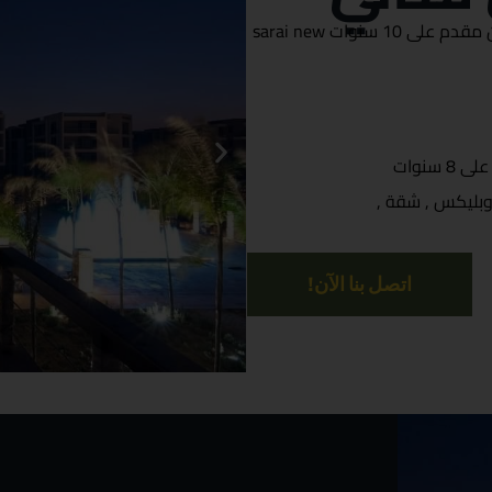
اسم المشروع كمبوند سراي القاهرة الجديدة بدون مقدم على 10 سنوات sarai new
وبليكس , شقة ,
اتصل بنا الآن!