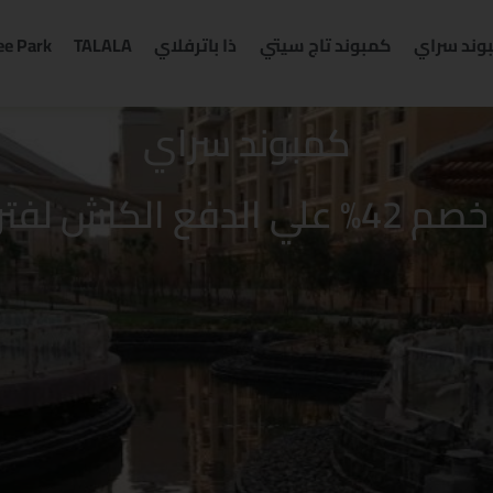
وند سراي
كمبوند تاج سيتي
ذا باترفلاي
TALALA
ee Park
كمبوند سراي
اش لفترة محدودة