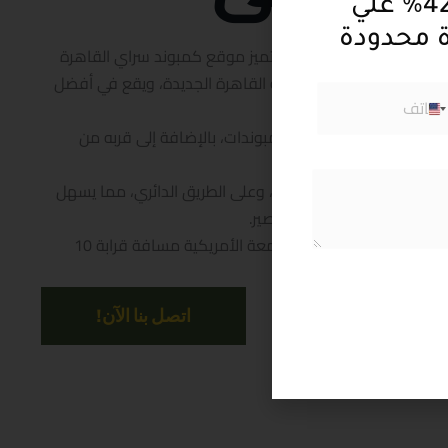
احصل علي خصم 42% علي
رة الجديدة
ة محدودة
 موقع مميز للغاية، حيث يتميز موقع كمبوند سراي القاهرة
بر كريستال لاجونز في منطقة القاهرة الجديدة، ويقع في أفضل
مدينة المستقبل.
زًا لأنه يقع في قلب أبرز الكمبوندات، بالإضافة إلى قربه من
ة مثل:
ند مباشرة على طريق الأمل، وعلى الطريق الدائري، مما يسهل
لقاهرة وخارجها في وقت قصير.
خدمات تعليمية: تبعد سراي القاهرة الجديدة عن الجامعة الأمريكية مسافة قرابة 10
اتصل بنا الآن!