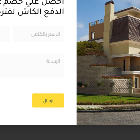
موقع كمبوند سراي القاه
الدفع الكاش لفتر
تم إنشاء سراى كمبوند في
الجديدة بإنه يطل على أك
المناطق الاستراتيجية في 
كما أن الموقع يُعتبر متمي
الأماكن الحيوية المشهور
طرق رئيسية: يوجد الكمبو
الوصول إلى أي جزء في ا
دقائق.
ارسال