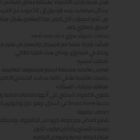
مدن قريبة: يقترب الكمبوند بمسافة دقائق قليلة من ال
وسائل مواصلات: يسه الوصول إلى الكمبوند من العديد م
من أهم المميزات التي تخص هذا المشروع بشكل مباشر وت
السوق العقاري كله:
خدمات كمبوند سراي sarai new cairo
تمكّنت شركة مدينة نصر للإسكان والتعمير من تنفيذ مج
وحدة في المشروع، وبعض هذه المزايا كالتالي:
خدمات أساسية
مدارس تعليمية مخصصة لجميع المستويات التعليمية.
جامعات تعليمية تغطي كافة مجالات التخصص الأكاديم
مواقف وجراجات السيارات.
يحتوي الكمبوند السكني على أجهزة كاميرات مراقبة وبوا
خدمة Smart Home في المنازل، وهو طراز وتكنولوجيا جديدة في هذا المشروع فقط.
خدمات ترفيهية
يتمتع المكان بمجموعة كبيرة من الكافيهات والمطاعم 
مسارات للمشي وأماكن لركوب الخيل.
مراكز اللياقة البدنية والنوادي الرياضية.