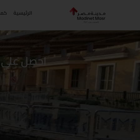
خطي
لى
الرئيسية
كمب
لمحتوى
احصل علي خصم 42% علي الدفع الك