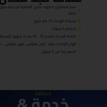
cairo
مساحة الوحدة 70 متر مربع
استلام 4 سنوات
انظمة السداد مقدم 5% , 5% بعد 3 شهور, تقسيط على 8 سنوات
انواع الوحدات فيلا , تاون هاوس , توين هاوس , د
السعر يبدأ من 5 مليون
خدماتنا
خدمة &